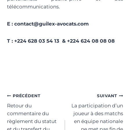
télécommunications.
E : contact@guilex-avocats.com
T : +224 628 03 54 13 & +224 624 08 08 0
8
PRÉCÉDENT
SUIVANT
Retour du
La participation d’un
commentaire du
joueur à des matchs
règlement du statut
en équipe nationale
et du transfert du
ne met pas fin de