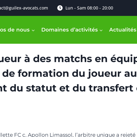
act@guilex-avocats.com
Lun - Sam 08:00 - 20:00
os de nous
Domaines d’activités
Actualités
oueur à des matchs en équ
de de formation du joueur au
t du statut et du transfert
lette FC c. Apollon Limassol, l’arbitre unique a rejete