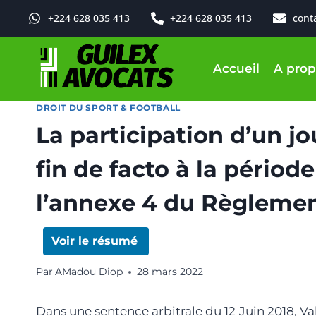
+224 628 035 413
+224 628 035 413
cont
Accueil
A prop
DROIT DU SPORT & FOOTBALL
La participation d’un j
fin de facto à la pério
l’annexe 4 du Règlemen
Voir le résumé
Par
AMadou Diop
28 mars 2022
Dans une sentence arbitrale du 12 Juin 2018, Val