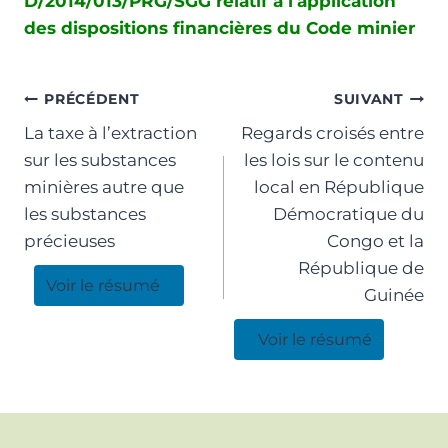
D/2014/013/PRG/SGG relatif à l’application
des dispositions financières du Code minier
PRÉCÉDENT
SUIVANT
La taxe à l’extraction
Regards croisés entre
sur les substances
les lois sur le contenu
minières autre que
local en République
les substances
Démocratique du
précieuses
Congo et la
République de
Voir le résumé
Guinée
Voir le résumé