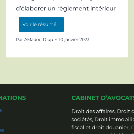
d’élaborer un règlement intérieur
Voir le résumé
Par
AMadou Diop
10 janvier 2023
MATIONS
CABINET D’AVOCAT
s
Droit des affaires, Droit 
sociétés, Droit immobilie
fiscal et droit douanier, 
es