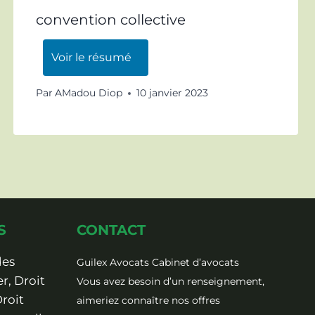
convention collective
Voir le résumé
Par
AMadou Diop
10 janvier 2023
S
CONTACT
des
Guilex Avocats Cabinet d’avocats
r, Droit
Vous avez besoin d’un renseignement,
Droit
aimeriez connaître nos offres