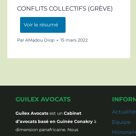
CONFLITS COLLECTIFS (GRÈVE)
Voir le résumé
Par
AMadou Diop
15 mars 2022
GUILEX AVOCATS
INFOR
Actualité
Guilex Avocats
est un
Cabinet
d’avocats basé en Guinée Conakry
à
Equipe
dimension panafricaine. Nous
Honorair